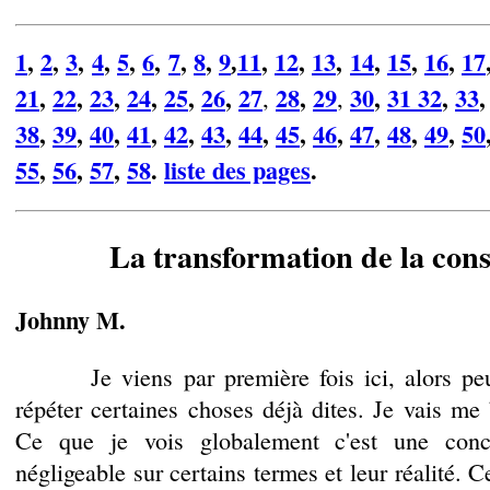
1
,
2
,
3
,
4
,
5
,
6
,
7
,
8
,
9
11
,
12
,
13
,
14
,
15
,
16
,
17
,
21
,
22
,
23
,
24
,
25
,
26
,
27
28
,
29
30
,
31
32
,
33
,
,
38
,
39
,
40
,
41
,
42
,
43
,
44
,
45
,
46
,
47
,
48
,
49
,
50
55
,
56
,
57
,
58
.
liste des pages
.
La transformation de la con
Johnny M.
Je viens par première fois ici, alors peut
répéter certaines choses déjà dites. Je vais me 
Ce que je vois globalement c'est une conce
négligeable sur certains termes et leur réalité. Ce