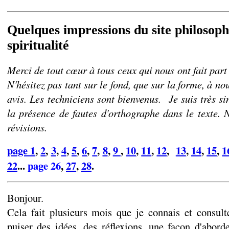
Quelques impressions du site philosoph
spiritualité
Merci de tout cœur à tous ceux qui nous ont fait part
N'hésitez pas tant sur le fond, que sur la forme, à nou
avis. Les techniciens sont bienvenus. Je suis très s
la présence de fautes d'orthographe dans le texte. 
révisions.
page 1
,
2
,
3
,
4
,
5
,
6
,
7
,
8
,
9
,
10
,
11
,
12
,
13
,
14
,
15
,
1
22
...
page 26
,
27
,
28
.
Bonjour.
Cela fait plusieurs mois que je connais et consult
puiser des idées, des réflexions, une façon d'abor